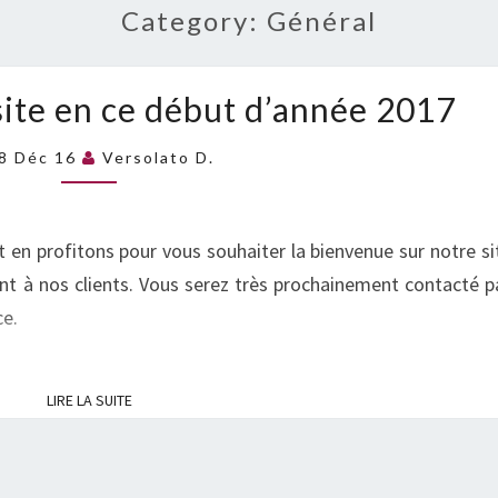
Category:
Général
Arrivée
site en ce début d’année 2017
de
notre
8 Déc 16
Versolato D.
site
en
ce
en profitons pour vous souhaiter la bienvenue sur notre si
début
ment à nos clients. Vous serez très prochainement contacté p
d’année
ce.
2017
LIRE LA SUITE
LIRE LA SUITE