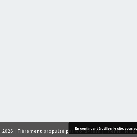
En continuant à utiliser le site, vous a
 2026
|
Fièrement propulsé par
WordPress
|
Thème :
Nisa